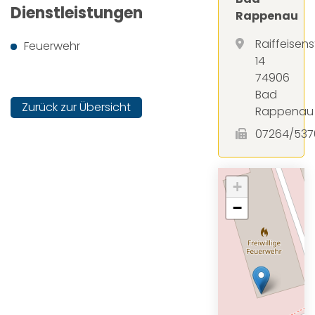
Dienstleistungen
Rappenau
Raiffeisen
Feuerwehr
14
74906
Bad
Zurück zur Übersicht
Rappenau
07264/537
+
−