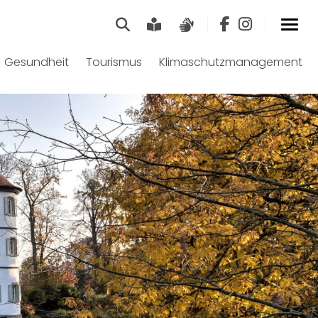
Suche
Leichte Sprache
Gebärdensprach
Gesundheit
Tourismus
Klimaschutzmanagement