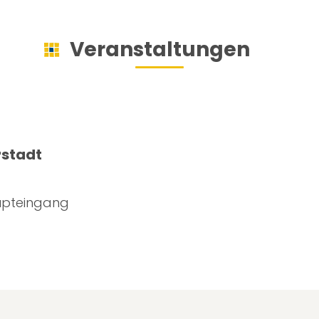
Veranstaltungen
rstadt
upteingang