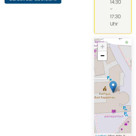
14:30
-
17:30
Uhr
+
−
Leaflet
| Map data ©