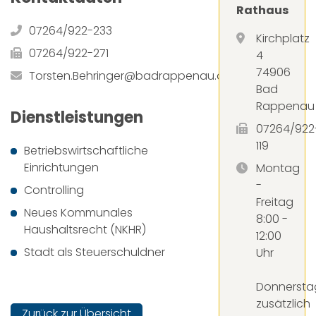
Rathaus
07264/922-233
Kirchplatz
07264/922-271
4
74906
Torsten.Behringer@badrappenau.de
Bad
Rappenau
Dienstleistungen
07264/922
119
Betriebswirtschaftliche
Einrichtungen
Montag
-
Controlling
Freitag
Neues Kommunales
8:00 -
Haushaltsrecht (NKHR)
12:00
Stadt als Steuerschuldner
Uhr
Donnersta
zusätzlich
Zurück zur Übersicht