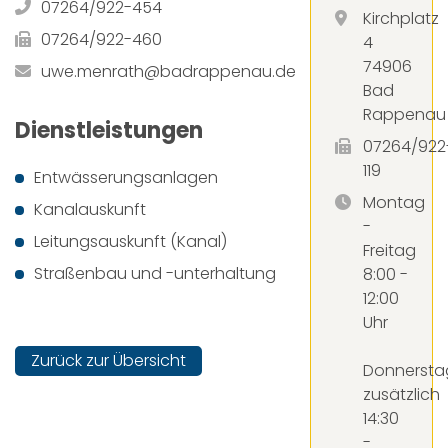
07264/922-454
Kirchplatz
07264/922-460
4
74906
uwe.menrath@badrappenau.de
Bad
Rappenau
Dienstleistungen
07264/922
119
Entwässerungsanlagen
Montag
Kanalauskunft
-
Leitungsauskunft (Kanal)
Freitag
Straßenbau und -unterhaltung
8:00 -
12:00
Uhr
Zurück zur Übersicht
Donnersta
zusätzlich
14:30
-