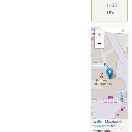
17:30
Uhr
+
−
Leaflet
| Map data ©
OpenStreetMap
contributors