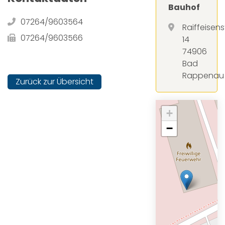
Bauhof
07264/9603564
Raiffeisenst
07264/9603566
14
74906
Bad
Rappenau
Zurück zur Übersicht
+
−