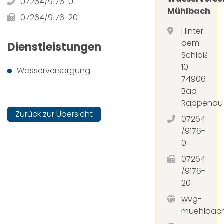
07264/9176-0
Mühlbach
07264/9176-20
Hinter
dem
Dienstleistungen
Schloß
10
Wasserversorgung
74906
Bad
Rappenau
Zurück zur Übersicht
07264
/9176-
0
07264
/9176-
20
wvg-
muehlbac