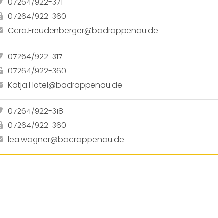
07264/922-371
07264/922-360
Cora.Freudenberger@badrappenau.de
07264/922-317
07264/922-360
Katja.Hotel@badrappenau.de
07264/922-318
07264/922-360
lea.wagner@badrappenau.de