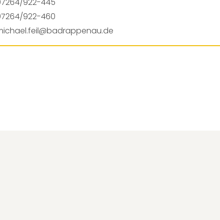
07264/922-445
07264/922-460
michael.feil@badrappenau.de