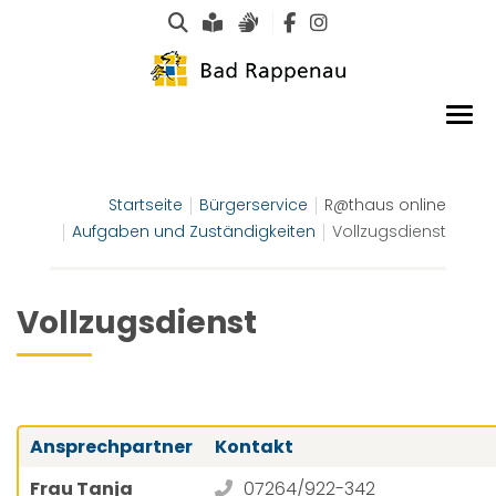
Suche
Leichte Sprache
Gebärdensprachen
Startseite
Bürgerservice
R@thaus online
Aufgaben und Zuständigkeiten
Vollzugsdienst
Vollzugsdienst
Ansprechpartner
Kontakt
Frau Tanja
07264/922-342