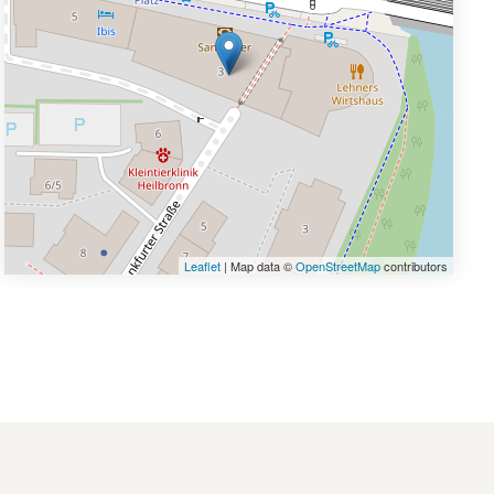
Leaflet
| Map data ©
OpenStreetMap
contributors