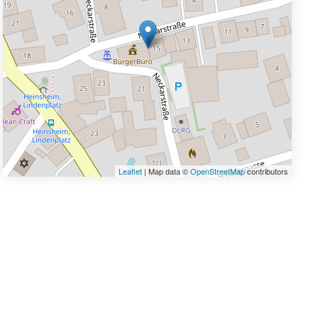
Leaflet
| Map data ©
OpenStreetMap
contributors