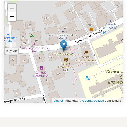
+
−
Leaflet
| Map data ©
OpenStreetMap
contributors