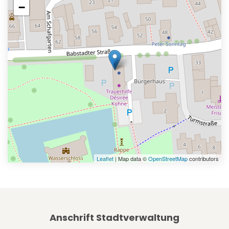
−
Leaflet
| Map data ©
OpenStreetMap
contributors
Anschrift Stadtverwaltung