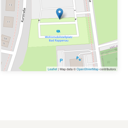
Leaflet
| Map data ©
OpenStreetMap
contributors