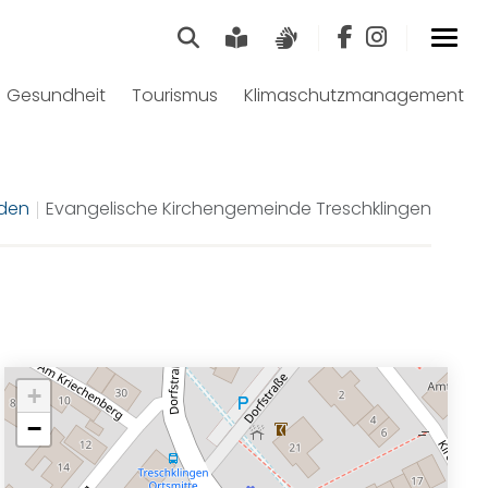
Suche
Leichte Sprache
Gebärdensprach
Gesundheit
Tourismus
Klimaschutzmanagement
den
Evangelische Kirchengemeinde Treschklingen
+
−