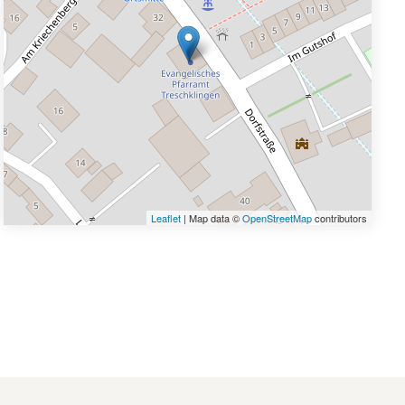
Leaflet
| Map data ©
OpenStreetMap
contributors