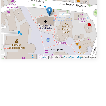
Leaflet
| Map data ©
OpenStreetMap
contributors