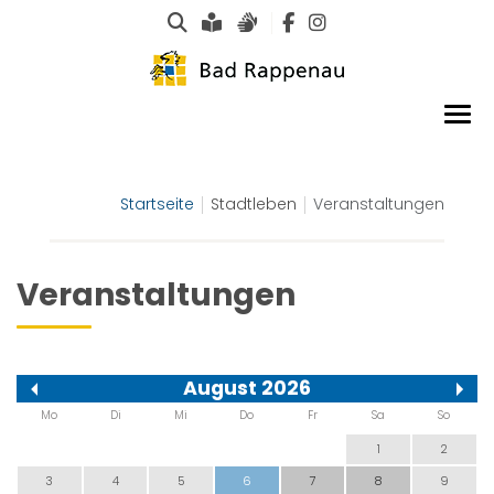
Suche
Leichte Sprache
Gebärdensprachen
Startseite
Stadtleben
Veranstaltungen
Veranstaltungen
August 2026
Mo
Di
Mi
Do
Fr
Sa
So
1
2
3
4
5
6
7
8
9