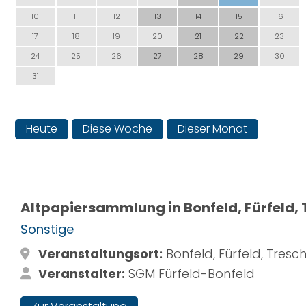
10
11
12
13
14
15
16
17
18
19
20
21
22
23
24
25
26
27
28
29
30
31
Heute
Diese Woche
Dieser Monat
Altpapiersammlung in Bonfeld, Fürfeld,
Sonstige
Veranstaltungsort:
Bonfeld, Fürfeld, Tresc
Veranstalter:
SGM Fürfeld-Bonfeld