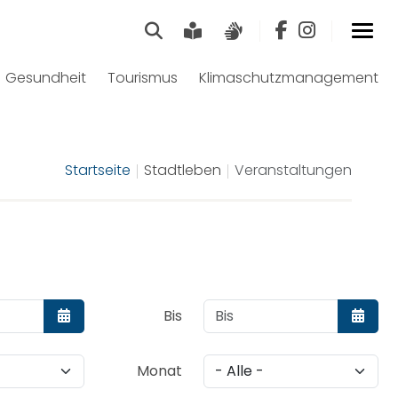
Suche
Leichte Sprache
Gebärdensprach
Gesundheit
Tourismus
Klimaschutzmanagement
Startseite
Stadtleben
Veranstaltungen
Bis
Kalender öffnen
Kalend
Monat