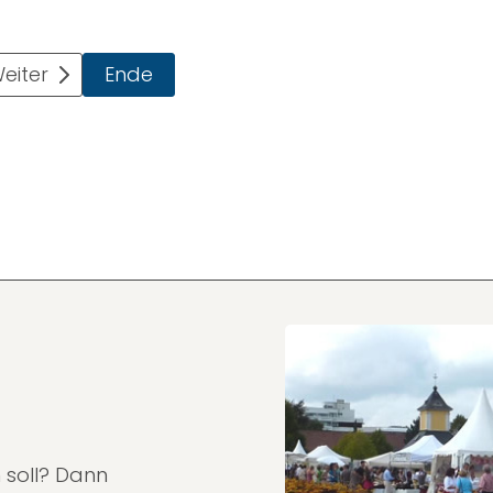
eiter
Ende
 soll? Dann