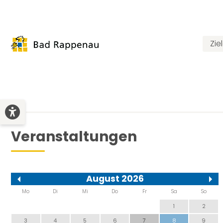
Zie
Veranstaltungen
August 2026
Mo
Di
Mi
Do
Fr
Sa
So
1
2
3
4
5
6
7
8
9