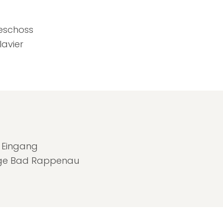
eschoss
lavier
k Eingang
orge Bad Rappenau