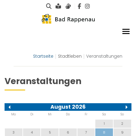
Suche
Leichte Sprache
Gebärdensprachen
Startseite
Stadtleben
Veranstaltungen
Veranstaltungen
August 2026
Mo
Di
Mi
Do
Fr
Sa
So
1
2
3
4
5
6
7
8
9