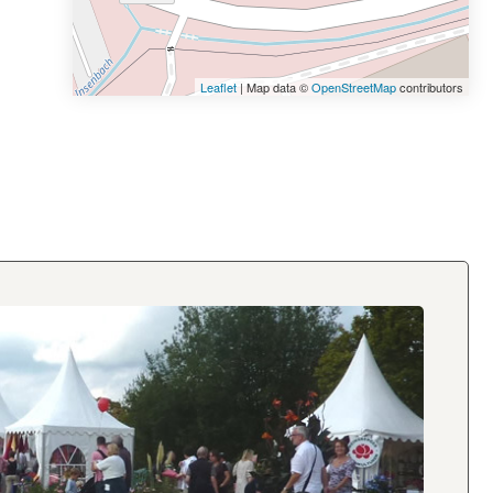
Leaflet
| Map data ©
OpenStreetMap
contributors