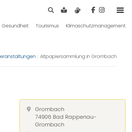
Suche
Leichte Sprache
Gebärdensprach
Gesundheit
Tourismus
Klimaschutzmanagement
eranstaltungen
Altpapiersammlung in Grombach
Grombach
74906 Bad Rappenau-
Grombach