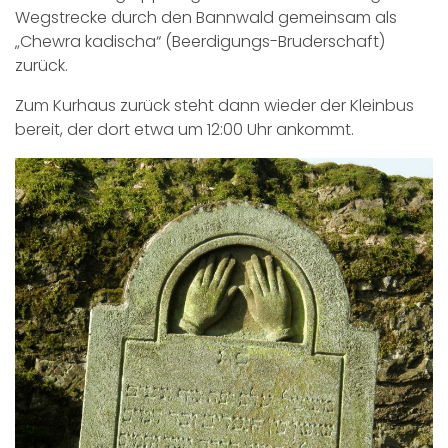
Wegstrecke durch den Bannwald gemeinsam als
„Chewra kadischa“ (Beerdigungs-Bruderschaft)
zurück.
Zum Kurhaus zurück steht dann wieder der Kleinbus
bereit, der dort etwa um 12:00 Uhr ankommt.