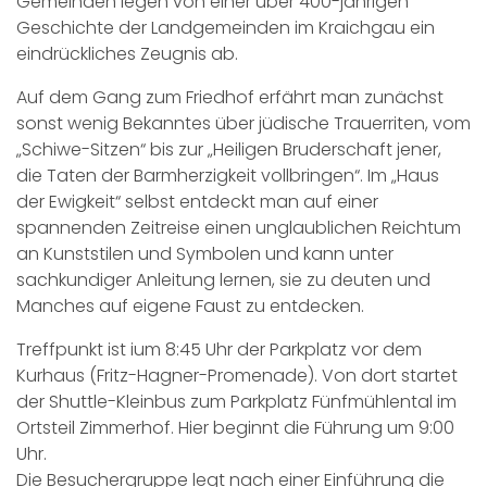
Gemeinden legen von einer über 400-jährigen
Geschichte der Landgemeinden im Kraichgau ein
eindrückliches Zeugnis ab.
Auf dem Gang zum Friedhof erfährt man zunächst
sonst wenig Bekanntes über jüdische Trauerriten, vom
„Schiwe-Sitzen“ bis zur „Heiligen Bruderschaft jener,
die Taten der Barmherzigkeit vollbringen“. Im „Haus
der Ewigkeit“ selbst entdeckt man auf einer
spannenden Zeitreise einen unglaublichen Reichtum
an Kunststilen und Symbolen und kann unter
sachkundiger Anleitung lernen, sie zu deuten und
Manches auf eigene Faust zu entdecken.
Treffpunkt ist ium 8:45 Uhr der Parkplatz vor dem
Kurhaus (Fritz-Hagner-Promenade). Von dort startet
der Shuttle-Kleinbus zum Parkplatz Fünfmühlental im
Ortsteil Zimmerhof. Hier beginnt die Führung um 9:00
Uhr.
Die Besuchergruppe legt nach einer Einführung die