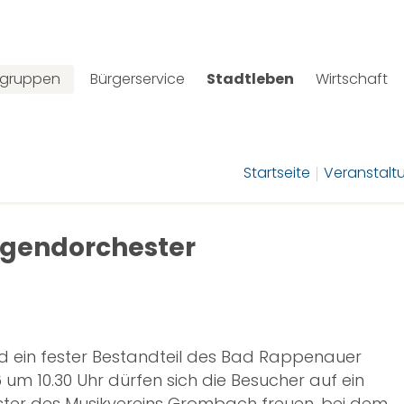
lgruppen
Bürgerservice
Stadtleben
Wirtschaft
Startseite
Veranstalt
ugendorchester
nd ein fester Bestandteil des Bad Rappenauer
um 10.30 Uhr dürfen sich die Besucher auf ein
ter des Musikvereins Grombach freuen, bei dem