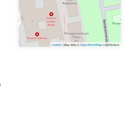
Leaflet
| Map data ©
OpenStreetMap
contributors
m