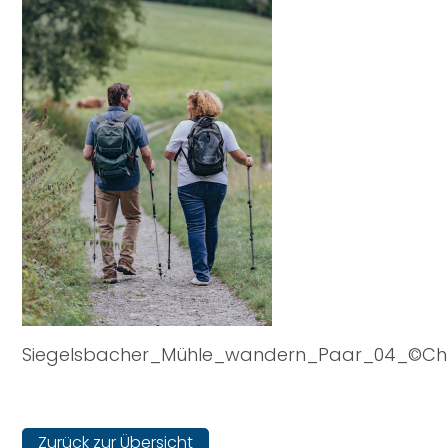
Siegelsbacher_Mühle_wandern_Paar_04_©Chri
Zurück zur Übersicht