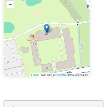
−
Leaflet
| Map data ©
OpenStreetMap
contributors