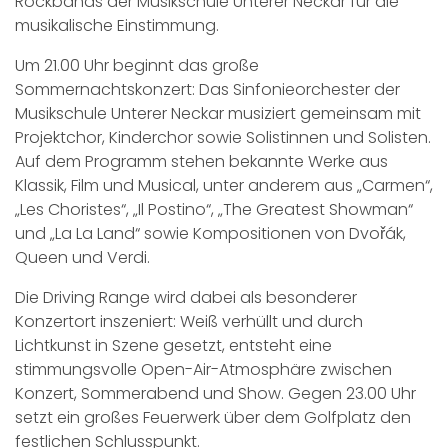
Rockbands der Musikschule Unterer Neckar für die
musikalische Einstimmung.
Um 21.00 Uhr beginnt das große
Sommernachtskonzert: Das Sinfonieorchester der
Musikschule Unterer Neckar musiziert gemeinsam mit
Projektchor, Kinderchor sowie Solistinnen und Solisten.
Auf dem Programm stehen bekannte Werke aus
Klassik, Film und Musical, unter anderem aus „Carmen“,
„Les Choristes“, „Il Postino“, „The Greatest Showman“
und „La La Land“ sowie Kompositionen von Dvořák,
Queen und Verdi.
Die Driving Range wird dabei als besonderer
Konzertort inszeniert: Weiß verhüllt und durch
Lichtkunst in Szene gesetzt, entsteht eine
stimmungsvolle Open-Air-Atmosphäre zwischen
Konzert, Sommerabend und Show. Gegen 23.00 Uhr
setzt ein großes Feuerwerk über dem Golfplatz den
festlichen Schlusspunkt.