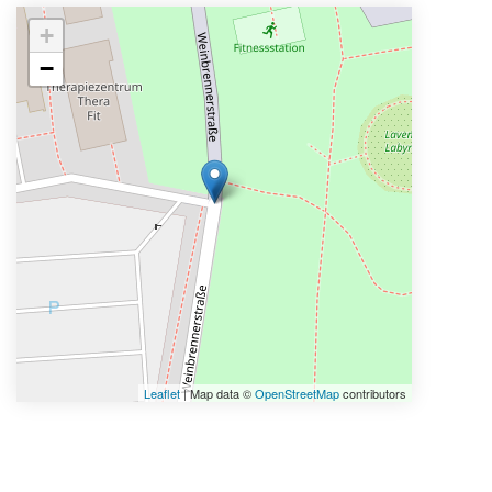
+
−
Leaflet
| Map data ©
OpenStreetMap
contributors