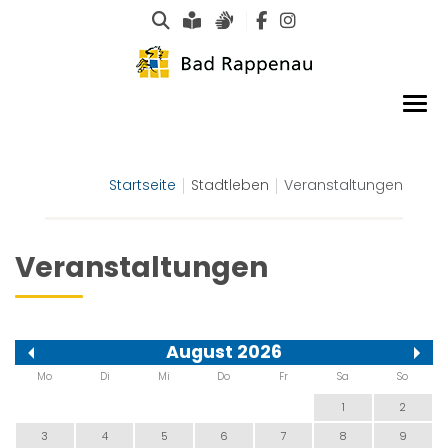
Suche
Leichte Sprache
Gebärdensprachen
Startseite
Stadtleben
Veranstaltungen
Veranstaltungen
August 2026
Mo
Di
Mi
Do
Fr
Sa
So
1
2
3
4
5
6
7
8
9