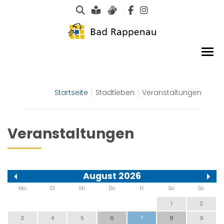
Suche
Leichte Sprache
Gebärdensprachen
Startseite
Stadtleben
Veranstaltungen
Veranstaltungen
August 2026
Mo
Di
Mi
Do
Fr
Sa
So
1
2
3
4
5
6
7
8
9