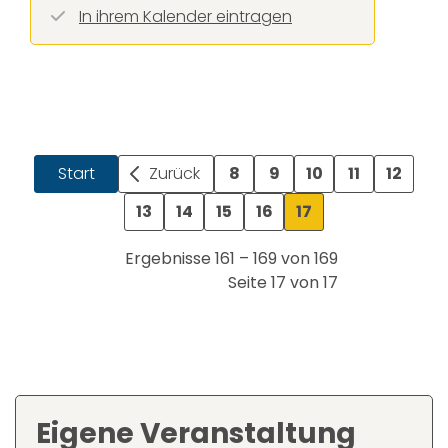
In ihrem Kalender eintragen
Start
Zurück
8
9
10
11
12
13
14
15
16
17
Ergebnisse 161 – 169 von 169
Seite 17 von 17
Eigene Veranstaltung