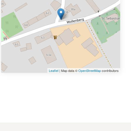
Leaflet
| Map data ©
OpenStreetMap
contributors