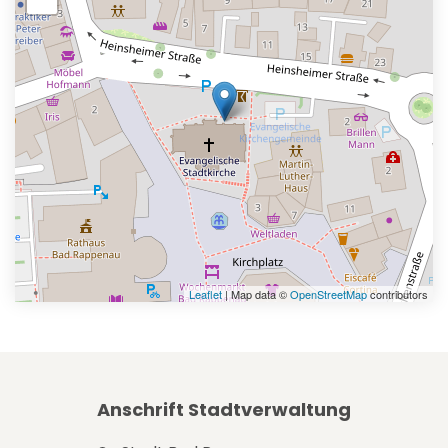
Leaflet
| Map data ©
OpenStreetMap
contributors
Anschrift Stadtverwaltung