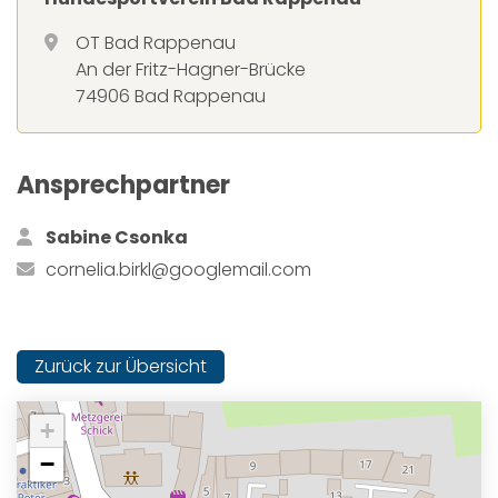
OT Bad Rappenau
An der Fritz-Hagner-Brücke
74906 Bad Rappenau
Ansprechpartner
Sabine Csonka
cornelia.birkl@googlemail.com
Zurück zur Übersicht
+
−