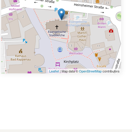
Leaflet
| Map data ©
OpenStreetMap
contributors