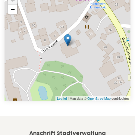
+
−
Leaflet
| Map data ©
OpenStreetMap
contributors
Anschrift Stadtverwaltung