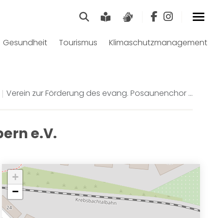
Suche
Leichte Sprache
Gebärdensprach
Gesundheit
Tourismus
Klimaschutzmanagement
Verein zur Förderung des evang. Posaunenchor ...
ern e.V.
+
−