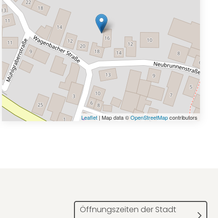
Leaflet
| Map data ©
OpenStreetMap
contributors
Öffnungszeiten der Stadt