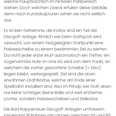
welche hauptsächlich im hinteren Parkbereich
stehen. Doch welchen Zweck erfüllen diese Gebilde,
denn nach Kunstskulpturen sehen sie nicht wirklich
aus.
Es ist kein Geheimnis, die Körbe sind ein Teil der
Discgolf-Anlage. Ähnlich wie beim Golfsport wird
versucht, von einem festgelegten Startpunkt eine
Frisbeescheibe zu einem bestimmten Ziel zu werfen.
Da nicht jeder erste Wurf automatisch ein Treffer, ein
sogenanntes Hole-in-one ist, wird von dem Punkt, an
welchem die vorher geworfene Scheibe (= Disc)
liegen bleibt, weitergespielt. Ziel sind die oben
erwähnten Drahtkörbe, welche am Ende einer
Spielbahn installiert sind. Also im Prinzip wie Golf, eben
nur keine Schläger, kleine Bälle und weit entfernte
Löcher, sondern Frisbeescheiben und Zielkörbe.
Die Bad Rappenauer Discgolf-Anlagen umfassem
insgesamt 18 Bahnen mit Längen zwischen 55 und 85