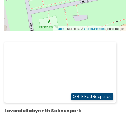
Leaflet
| Map data ©
OpenStreetMap
contributors
© BTB Bad Rappenau
Lavendellabyrinth Salinenpark