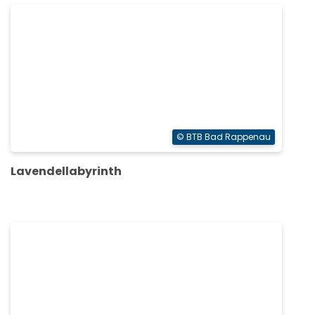
© BTB Bad Rappenau
Lavendellabyrinth