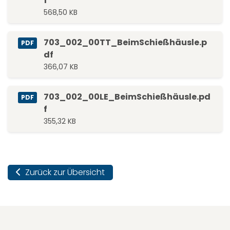
f
568,50 KB
703_002_00TT_BeimSchießhäusle.p
PDF
df
366,07 KB
703_002_00LE_BeimSchießhäusle.pd
PDF
f
355,32 KB
Zurück zur Übersicht