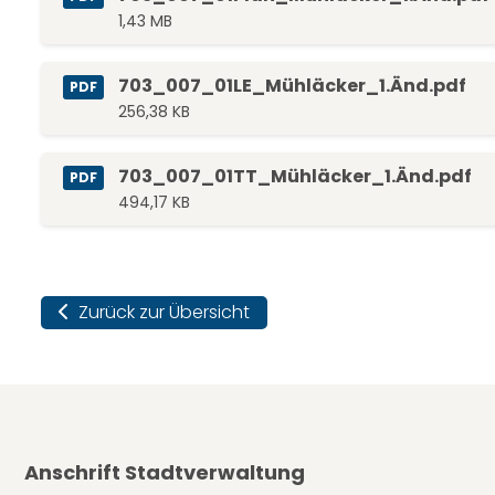
1,43 MB
703_007_01LE_Mühläcker_1.Änd.pdf
PDF
256,38 KB
703_007_01TT_Mühläcker_1.Änd.pdf
PDF
494,17 KB
Zurück zur Übersicht
Anschrift Stadtverwaltung