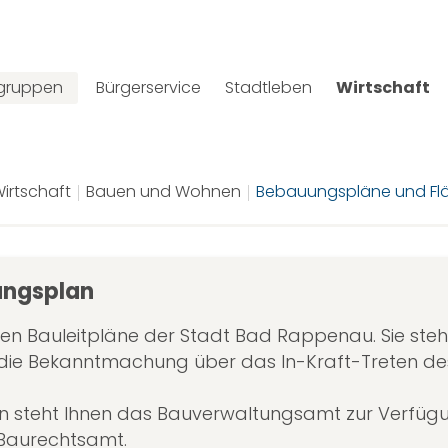
lgruppen
Bürgerservice
Stadtleben
Wirtschaft
irtschaft
Bauen und Wohnen
Bebauungspläne und Fl
ungsplan
amen Bauleitpläne der Stadt Bad Rappenau. Sie ste
 die Bekanntmachung über das In-Kraft-Treten d
en steht Ihnen das Bauverwaltungsamt zur Verfügu
 Baurechtsamt.