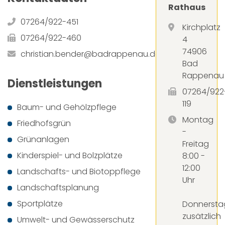
Rathaus
07264/922-451
Kirchplatz
07264/922-460
4
74906
christian.bender@badrappenau.de
Bad
Rappenau
Dienstleistungen
07264/922
119
Baum- und Gehölzpflege
Montag
Friedhofsgrün
-
Grünanlagen
Freitag
Kinderspiel- und Bolzplätze
8:00 -
12:00
Landschafts- und Biotoppflege
Uhr
Landschaftsplanung
Sportplätze
Donnersta
zusätzlich
Umwelt- und Gewässerschutz