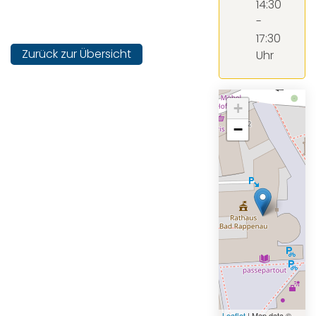
14:30
-
17:30
Zurück zur Übersicht
Uhr
+
−
Leaflet
| Map data ©