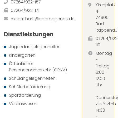
07264/922-157
Kirchplatz
07264/922-171
4
74906
miriam.hartl@badrappenau.de
Bad
Rappenau
Dienstleistungen
07264/922
119
Jugendangelegenheiten
Montag
Kindergärten
-
Öffentlicher
Freitag
Personennahverkehr (ÖPNV)
8:00 -
Schulangelegenheiten
12:00
Uhr
Schülerbeförderung
Sportförderung
Donnersta
Vereinswesen
zusätzlich
14:30
-