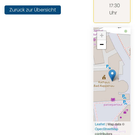
17:30
Zurück zur Übersicht
Uhr
+
−
Leaflet
| Map data ©
OpenStreetMap
contributors