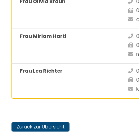
Frau Olivia Braun
0
0
o
Frau Miriam Hartl
0
0
m
Frau Lea Richter
0
0
l
Zurück zur Übersicht