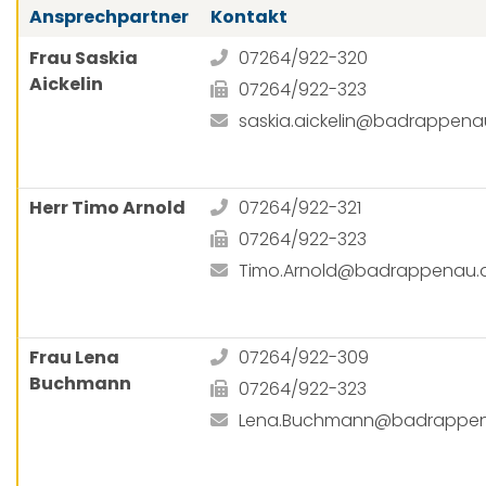
Ansprechpartner
Kontakt
Frau Saskia
07264/922-320
Aickelin
07264/922-323
saskia.aickelin@badrappena
Herr Timo Arnold
07264/922-321
07264/922-323
Timo.Arnold@badrappenau.
Frau Lena
07264/922-309
Buchmann
07264/922-323
Lena.Buchmann@badrappen