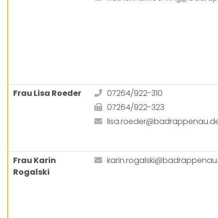
Frau Lisa Roeder
07264/922-310
07264/922-323
lisa.roeder@badrappenau.d
Frau Karin
karin.rogalski@badrappenau
Rogalski