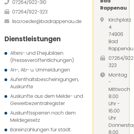
Bad
07264/922-310
Rappenau
07264/922-323
Kirchplatz
lisa.roeder@badrappenau.de
4
74906
Dienstleistungen
Bad
Rappenau
Alters- und Ehejubiläen
07264/922
(Presseveröffentlichungen)
323
An-, Ab- u. Ummeldungen
Montag
Aufenthaltsbescheinigungen,
-
Auskünfte
Mittwoch
Auskünfte aus dem Melde- und
8.00
Gewerbezentralregister
Uhr -
16.00
Auskunftssperren nach dem
Uhr
Meldegesetz
Donnersta
Bareinzahlungen für städt.
8.00