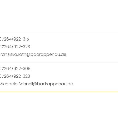
07264/922-315
07264/922-323
franziska.roth@badrappenau.de
07264/922-308
07264/922-323
Michaela.Schnell@badrappenau.de