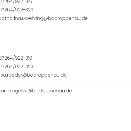
07264/922-316
07264/922-323
Katharina.Moehring@badrappenau.de
07264/922-310
07264/922-323
lisa.roeder@badrappenau.de
karin.rogalski@badrappenau.de