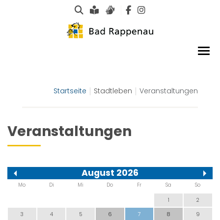
Suche
Leichte Sprache
Gebärdensprachen
Startseite
Stadtleben
Veranstaltungen
Veranstaltungen
August 2026
Mo
Di
Mi
Do
Fr
Sa
So
1
2
3
4
5
6
7
8
9