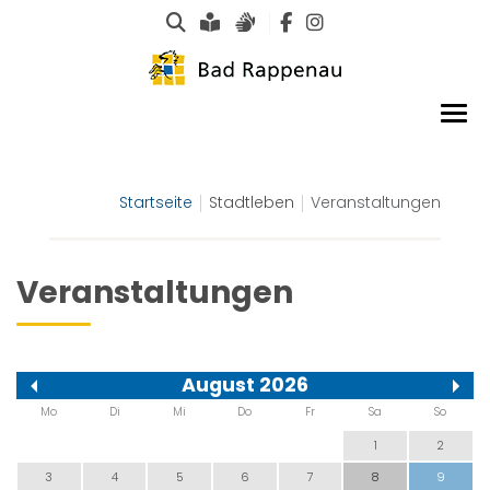
Suche
Leichte Sprache
Gebärdensprachen
Startseite
Stadtleben
Veranstaltungen
Veranstaltungen
August 2026
Mo
Di
Mi
Do
Fr
Sa
So
1
2
3
4
5
6
7
8
9