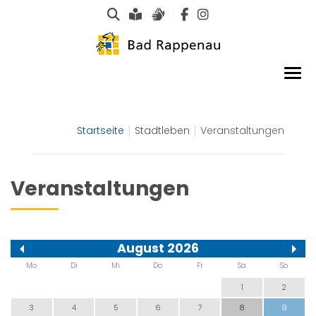
Suche
Leichte Sprache
Gebärdensprachen
Startseite
Stadtleben
Veranstaltungen
Veranstaltungen
August 2026
Mo
Di
Mi
Do
Fr
Sa
So
1
2
3
4
5
6
7
8
9