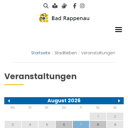
Suche
Leichte Sprache
Gebärdensprachen
Startseite
Stadtleben
Veranstaltungen
Veranstaltungen
August 2026
Mo
Di
Mi
Do
Fr
Sa
So
1
2
3
4
5
6
7
8
9