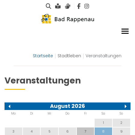
Suche
Leichte Sprache
Gebärdensprachen
Startseite
Stadtleben
Veranstaltungen
Veranstaltungen
August 2026
Mo
Di
Mi
Do
Fr
Sa
So
1
2
3
4
5
6
7
8
9