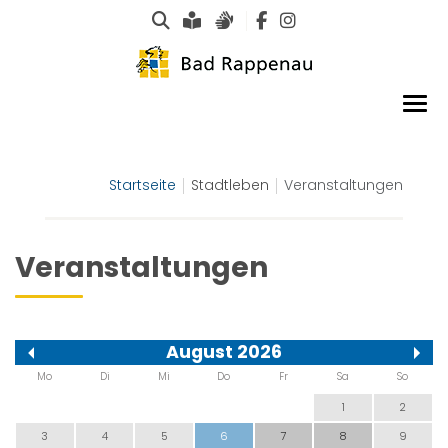
Suche
Leichte Sprache
Gebärdensprachen
Startseite
Stadtleben
Veranstaltungen
Veranstaltungen
August 2026
Mo
Di
Mi
Do
Fr
Sa
So
1
2
3
4
5
6
7
8
9